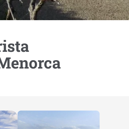
ernacional a
rista
 Menorca
e 2026