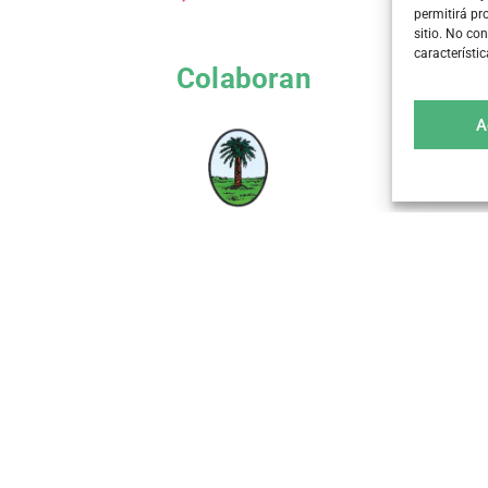
permitirá p
sitio. No co
característi
Colaboran
A