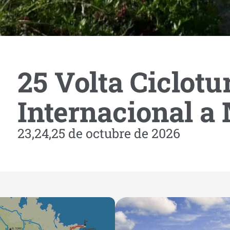
cloturista Int
25 Volta Ciclotu
Internacional a
Menorca
23,24,25 de octubre de 2026
 de octubre d